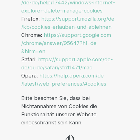
/de-de
/help
/17442
/windows-internet-
explorer-delete-manage-cookies
Firefox:
https://support.mozilla.org
/de
/kb
/cookies-erlauben-und-ablehnen
Chrome:
https://support.google.com
/chrome
/answer
/95647
?hl=de
&hlrm=en
Safari:
https://support.apple.com
/de-
de
/guide
/safari
/sfri11471
/mac
Opera:
https://help.opera.com
/de
/latest
/web-preferences
/#cookies
Bitte beachten Sie, dass bei
Nichtannahme von Cookies die
Funktionalität unserer Website
eingeschränkt sein kann.
4)